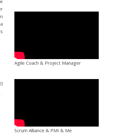
de
er
on
ra
os
Agile Coach & Project Manager
Scrum Alliance & PMI & Me