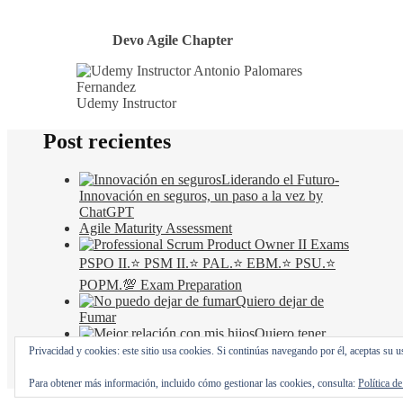
Devo Agile Chapter
Udemy Instructor
Post recientes
Liderando el Futuro-
Innovación en seguros, un paso a la vez by
ChatGPT
Agile Maturity Assessment
PSPO II.⭐ PSM II.⭐ PAL.⭐ EBM.⭐ PSU.⭐
POPM.💯 Exam Preparation
Quiero dejar de
Fumar
Quiero tener
mejor relación con mis hijos
Privacidad y cookies: este sitio usa cookies. Si continúas navegando por él, aceptas su u
Ashe Tema de
WP Royal
.
Para obtener más información, incluido cómo gestionar las cookies, consulta:
Política d