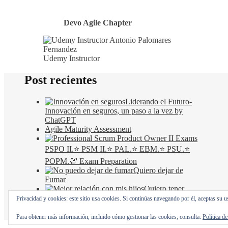
Devo Agile Chapter
Udemy Instructor
Post recientes
Liderando el Futuro-
Innovación en seguros, un paso a la vez by
ChatGPT
Agile Maturity Assessment
PSPO II.⭐ PSM II.⭐ PAL.⭐ EBM.⭐ PSU.⭐
POPM.💯 Exam Preparation
Quiero dejar de
Fumar
Quiero tener
mejor relación con mis hijos
Privacidad y cookies: este sitio usa cookies. Si continúas navegando por él, aceptas su u
Ashe Tema de
WP Royal
.
Para obtener más información, incluido cómo gestionar las cookies, consulta:
Política d