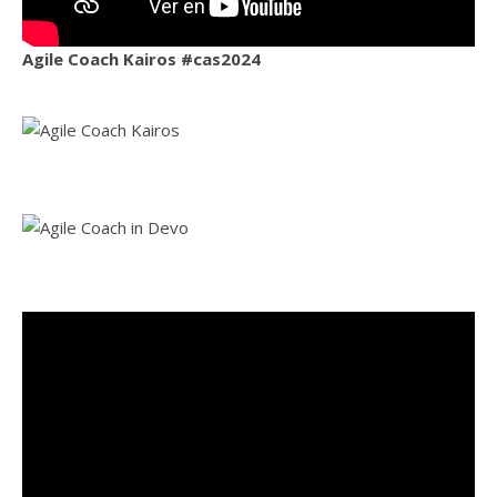
Agile Coach Kairos #cas2024
Ag